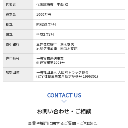
代表者
代表取締役 中西 稔
資本金
1000万円
創立
昭和59年4月
設立
平成2年7月
取引銀行
三井住友銀行 茨木支店
尼崎信用金庫 南茨木支店
許可番号
一般貨物運送事業
近運貨振第2003号
加盟団体
一般社団法人 大阪府トラック協会
(安全性優良事業所認定証番号 1996301)
CONTACT US
お問い合わせ・ご相談
事業や採用に関するご質問・ご相談は、